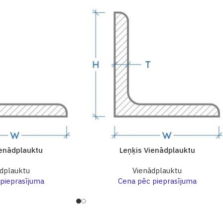
ienādplauktu
Leņķis Vienādplauktu
dplauktu
Vienādplauktu
pieprasījuma
Cena pēc pieprasījuma