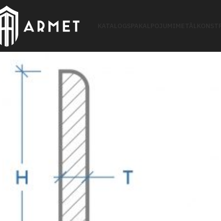
KATALOGS
PAKALPOJUMI
METĀLKONSTR