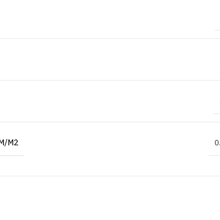
M/M2
0