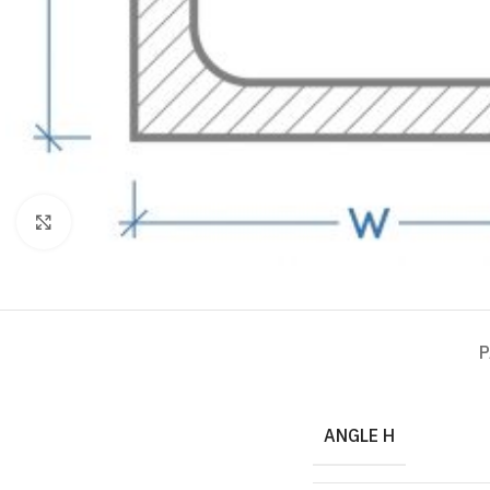
Click to enlarge
P
ANGLE H