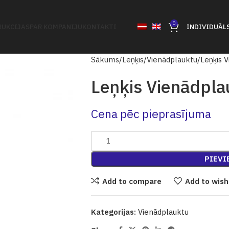
0
UKCIJAS
PAR KOMPANIJU
KONTAKTI
INDIVIDUĀL
Sākums
Leņķis
Vienādplauktu
Leņķis 
Leņķis Vienādpla
Cena pēc pieprasījuma
PIEVI
Add to compare
Add to wish
Kategorijas:
Vienādplauktu