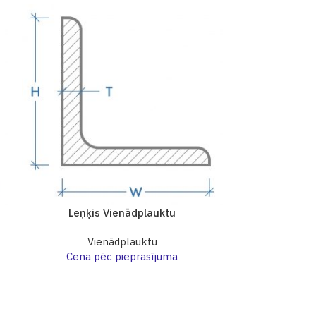
Leņķis Vienādplauktu
Leņķi
Vienādplauktu
Vi
Cena pēc pieprasījuma
Cena p