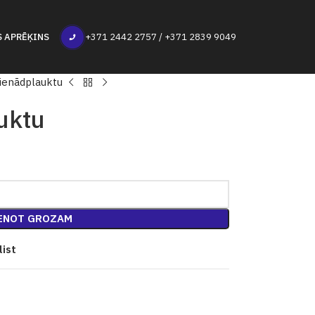
S APRĒĶINS
+371 2442 2757 / +371 2839 9049
Vienādplauktu
uktu
ENOT GROZAM
list