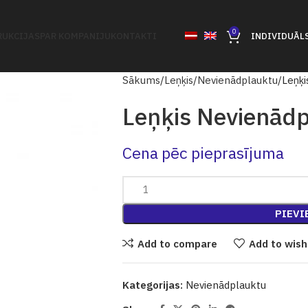
0
UKCIJAS
PAR KOMPANIJU
KONTAKTI
INDIVIDUĀL
Sākums
Leņķis
Nevienādplauktu
Leņķi
Leņķis Nevienād
Cena pēc pieprasījuma
PIEVI
Add to compare
Add to wish
Kategorijas:
Nevienādplauktu