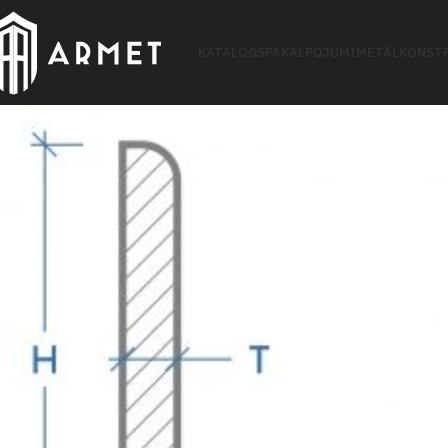
KATALOGS
PAKALPOJUMI
METĀLKONSTR