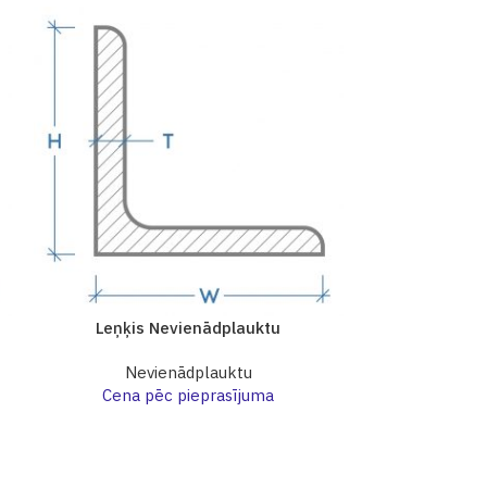
Leņķis Nevienādplauktu
Leņķis 
Nevienādplauktu
Nev
Cena pēc pieprasījuma
Cena p