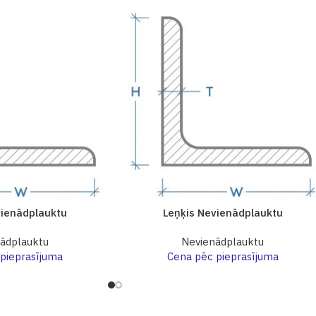
vienādplauktu
Leņķis Nevienādplauktu
ādplauktu
Nevienādplauktu
pieprasījuma
Cena pēc pieprasījuma