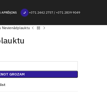
S APRĒĶINS
+371 2442 2757 / +371 2839 9049
s Nevienādplauktu
plauktu
ENOT GROZAM
list