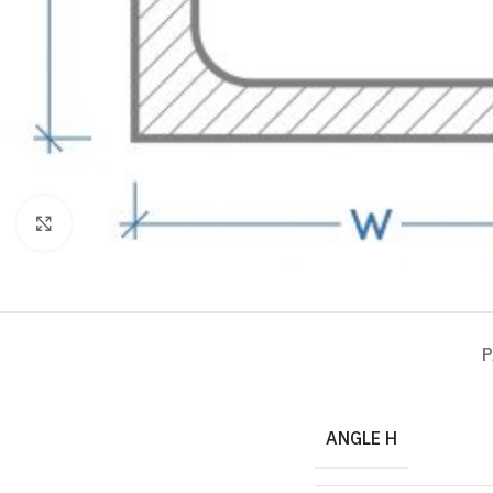
Click to enlarge
P
ANGLE H