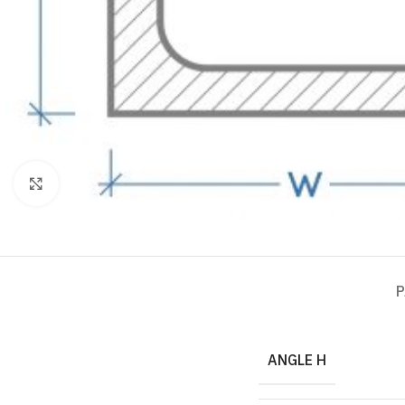
Click to enlarge
P
ANGLE H