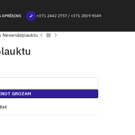
S APRĒĶINS
+371 2442 2757 / +371 2839 9049
s Nevienādplauktu
plauktu
ENOT GROZAM
list