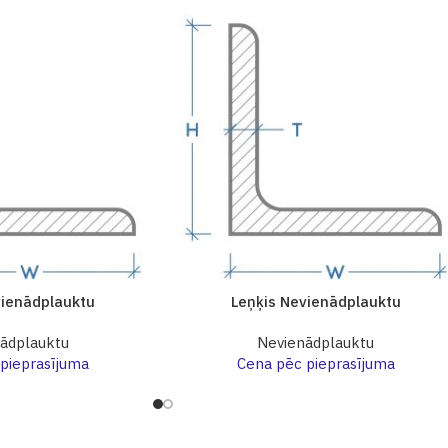
vienādplauktu
Leņķis Nevienādplauktu
ādplauktu
Nevienādplauktu
pieprasījuma
Cena pēc pieprasījuma