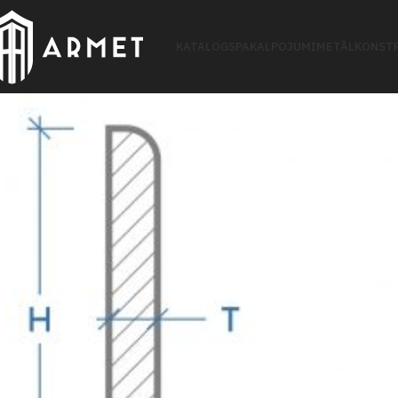
KATALOGS
PAKALPOJUMI
METĀLKONSTR