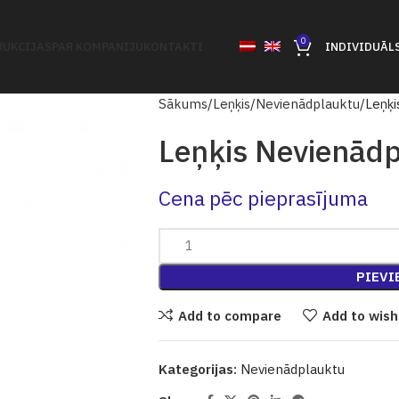
0
UKCIJAS
PAR KOMPANIJU
KONTAKTI
INDIVIDUĀL
Sākums
Leņķis
Nevienādplauktu
Leņķi
Leņķis Nevienād
Cena pēc pieprasījuma
PIEVI
Add to compare
Add to wish
Kategorijas:
Nevienādplauktu