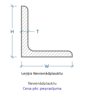
Leņķis Nevienādplauktu
Leņķis 
Nevienādplauktu
Nev
Cena pēc pieprasījuma
Cena p