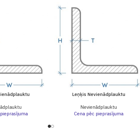
vienādplauktu
Leņķis Nevienādplauktu
ādplauktu
Nevienādplauktu
pieprasījuma
Cena pēc pieprasījuma