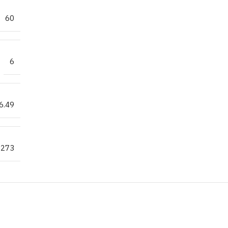
60
6
6.49
.273