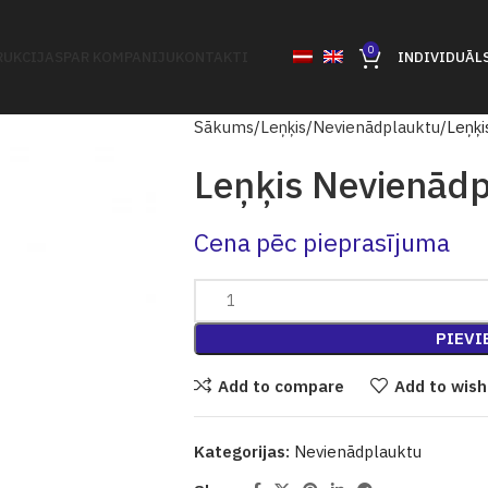
0
UKCIJAS
PAR KOMPANIJU
KONTAKTI
INDIVIDUĀL
Sākums
Leņķis
Nevienādplauktu
Leņķi
Leņķis Nevienād
Cena pēc pieprasījuma
PIEVI
Add to compare
Add to wish
Kategorijas:
Nevienādplauktu