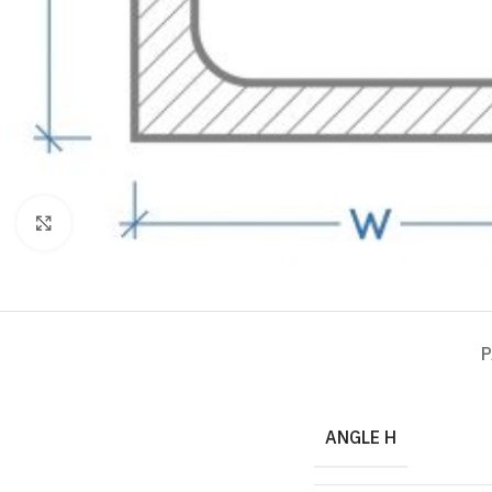
Click to enlarge
P
ANGLE H