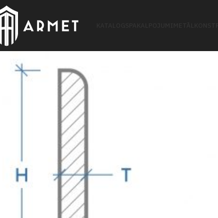
KATALOGS
PAKALPOJUMI
METĀLKONSTR