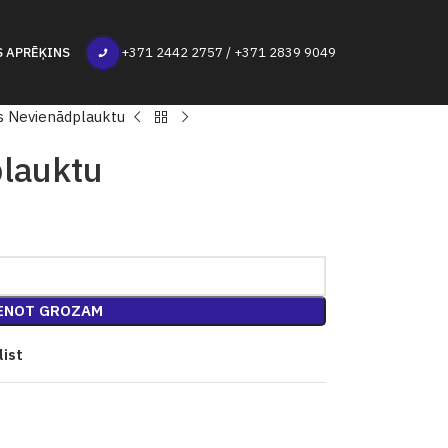
S APRĒĶINS
+371 2442 2757 / +371 2839 9049
s Nevienādplauktu
plauktu
ENOT GROZAM
list