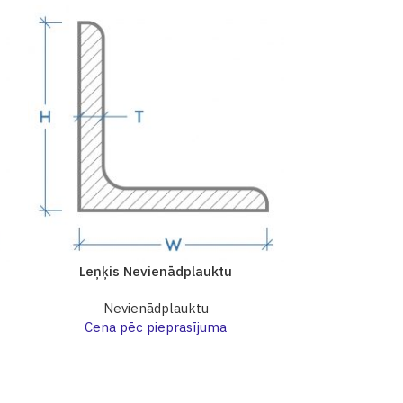
Leņķis Nevienādplauktu
Leņķis 
Nevienādplauktu
Nev
Cena pēc pieprasījuma
Cena p