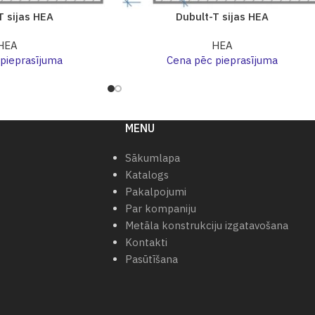
T sijas HEA
Dubult-T sijas HEA
HEA
HEA
pieprasījuma
Cena pēc pieprasījuma
MENU
Sākumlapa
Katalogs
Pakalpojumi
Par kompaniju
Metāla konstrukciju izgatavošana
Kontakti
Pasūtīšana