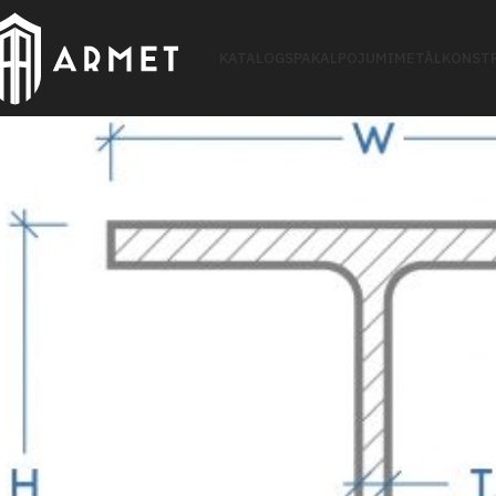
KATALOGS
PAKALPOJUMI
METĀLKONSTR