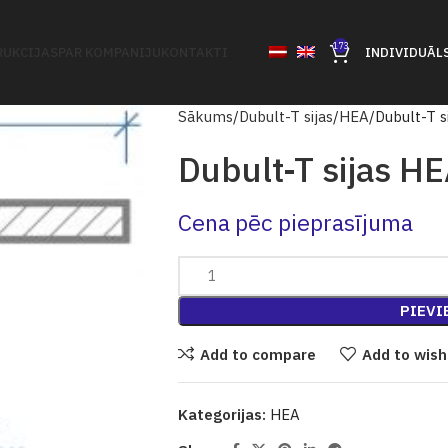
173
UKCIJAS
PAR KOMPANIJU
KONTAKTI
INDIVIDUĀL
Sākums
Dubult-T sijas
HEA
Dubult-T s
Dubult-T sijas H
Cena pēc pieprasījuma
PIEVI
Add to compare
Add to wish
Kategorijas:
HEA