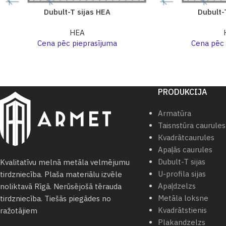
Dubult-T sijas HEA
Dubult-
HEA
Cena pēc pieprasījuma
Cena pēc 
PRODUKCIJA
Armatūra
Taisnstūra caurules
Кvadrātcaurules
Apaļās caurules
Dubult-T sijas
Kvalitatīvu melnā metāla velmējumu
U-profila sijas
tirdzniecība. Plaša materiālu izvēle
Apaļdzelzs
noliktavā Rīgā. Nerūsējošā tērauda
Metāla loksne
tirdzniecība. Tiešās piegādes no
Kvadrātstienis
ražotājiem
Plakandzelzs