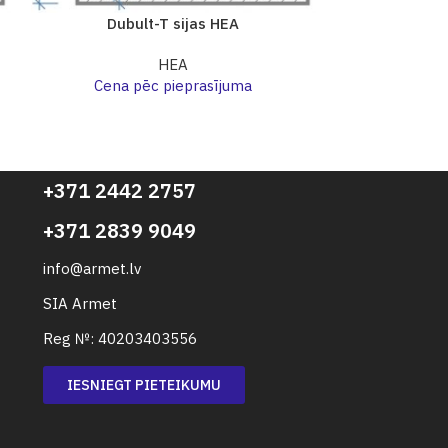
Dubult-T sijas HEA
Dubu
HEA
Cena pēc pieprasījuma
Cena p
+371 2442 2757
+371 2839 9049
info@armet.lv
SIA Armet
Reg №: 40203403556
IESNIEGT PIETEIKUMU