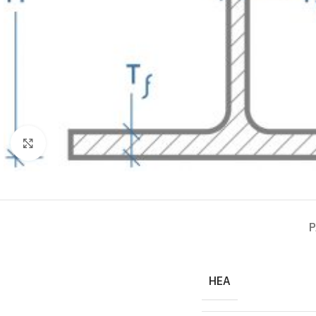
Click to enlarge
P
HEA