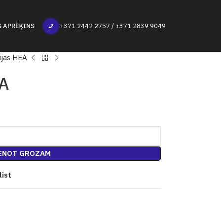
S APRĒĶINS
+371 2442 2757 / +371 2839 9049
ijas HEA
EA
ENOT GROZAM
list