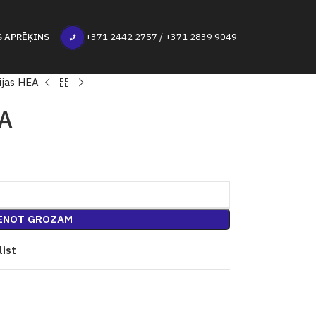
S APRĒĶINS
+371 2442 2757 / +371 2839 9049
ijas HEA
EA
ENOT GROZAM
list