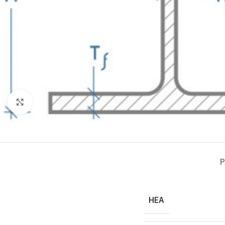
Click to enlarge
P
HEA