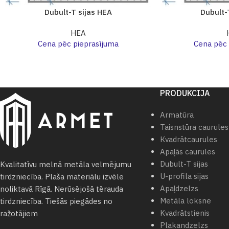
Dubult-T sijas HEA
Dubult-
HEA
Cena pēc pieprasījuma
Cena pēc 
PRODUKCIJA
Armatūra
Taisnstūra caurules
Кvadrātcaurules
Apaļās caurules
Dubult-T sijas
Kvalitatīvu melnā metāla velmējumu
U-profila sijas
tirdzniecība. Plaša materiālu izvēle
Apaļdzelzs
noliktavā Rīgā. Nerūsējošā tērauda
Metāla loksne
tirdzniecība. Tiešās piegādes no
Kvadrātstienis
ražotājiem
Plakandzelzs