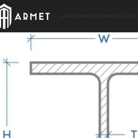
KATALOGS
PAKALPOJUMI
METĀLKONSTR