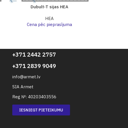
Dubult-T sijas HEA
Dubu
HEA
Cena pēc pieprasījuma
Cena p
+371 2442 2757
+371 2839 9049
info@armet.lv
SIA Armet
Reg №: 40203403556
IESNIEGT PIETEIKUMU