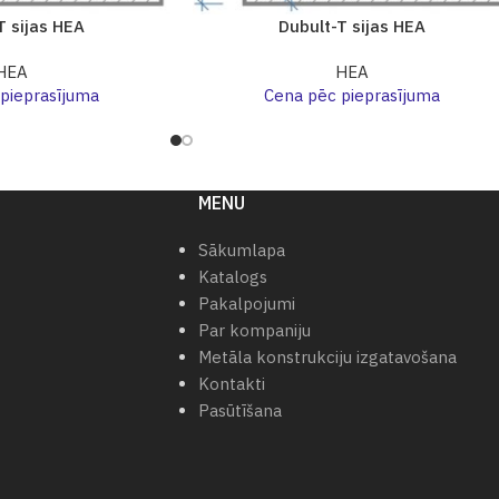
T sijas HEA
Dubult-T sijas HEA
HEA
HEA
pieprasījuma
Cena pēc pieprasījuma
MENU
Sākumlapa
Katalogs
Pakalpojumi
Par kompaniju
Metāla konstrukciju izgatavošana
Kontakti
Pasūtīšana