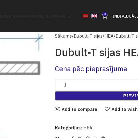
0
UKCIJAS
PAR KOMPANIJU
KONTAKTI
INDIVIDUĀL
Sākums
Dubult-T sijas
HEA
Dubult-T s
Dubult-T sijas H
Cena pēc pieprasījuma
PIEVI
Add to compare
Add to wish
Kategorijas:
HEA