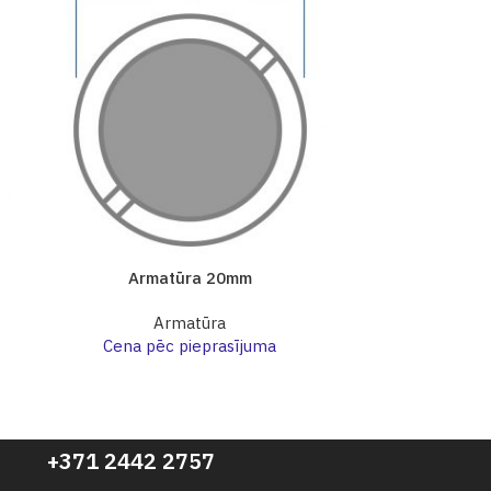
Armatūra 20mm
Ar
Armatūra
Cena pēc pieprasījuma
Cena p
+371 2442 2757