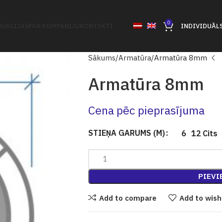
0
UKCIJAS
PAR KOMPANIJU
KONTAKTI
INDIVIDUĀL
Sākums
Armatūra
Armatūra 8mm
Armatūra 8mm
Cena pēc pieprasījuma
STIEŅA GARUMS (M)
6
12
Cits
PIEVI
Add to compare
Add to wish