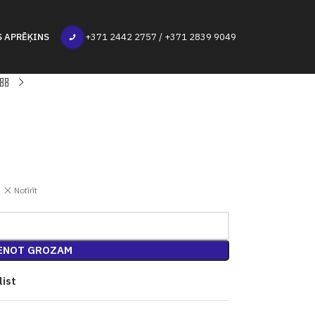
S APRĒĶINS
+371 2442 2757 / +371 2839 9049
Notīrīt
ENOT GROZAM
list