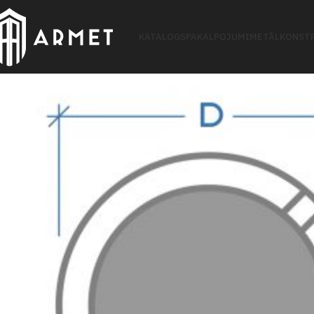
KATALOGS
PAKALPOJUMI
METĀLKONSTR