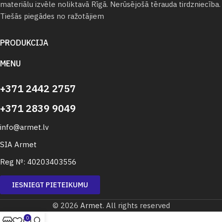
materiālu izvēle noliktavā Rīgā. Nerūsējošā tērauda tirdzniecība.
Tiešās piegādes no ražotājiem
PRODUKCIJA
MENU
+371 2442 2757
+371 2839 9049
info@armet.lv
SIA Armet
Reg №: 40203403556
IESNIEGT PIETEIKUMU
© 2026
Armet
. All rights reserved
0