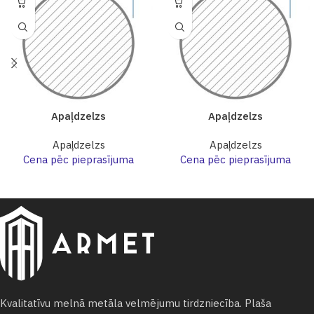
Apaļdzelzs
Apaļdzelzs
Apaļdzelzs
Apaļdzelzs
Cena pēc pieprasījuma
Cena pēc pieprasījuma
Kvalitatīvu melnā metāla velmējumu tirdzniecība. Plaša