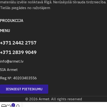
materiālu izvēle noliktavā Rīgā. Nerūsējošā tērauda tirdzniecība.
Tiešās piegādes no ražotājiem
PRODUKCIJA
MENU
+371 2442 2757
+371 2839 9049
info@armet.lv
SIA Armet
Reg №: 40203403556
IESNIEGT PIETEIKUMU
© 2026
Armet
. All rights reserved
0