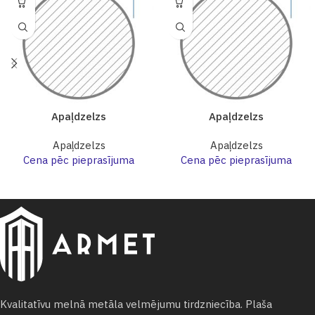
Apaļdzelzs
Apaļdzelzs
Apaļdzelzs
Apaļdzelzs
Cena pēc pieprasījuma
Cena pēc pieprasījuma
Kvalitatīvu melnā metāla velmējumu tirdzniecība. Plaša