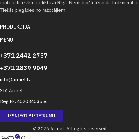
materiālu izvēle noliktavā Rīgā. Nerūsējošā tērauda tirdzniecība.
Tiešās piegādes no ražotājiem
PRODUKCIJA
MENU
+371 2442 2757
+371 2839 9049
info@armet.lv
SIA Armet
Reg №: 40203403556
IESNIEGT PIETEIKUMU
© 2026
Armet
. All rights reserved
0