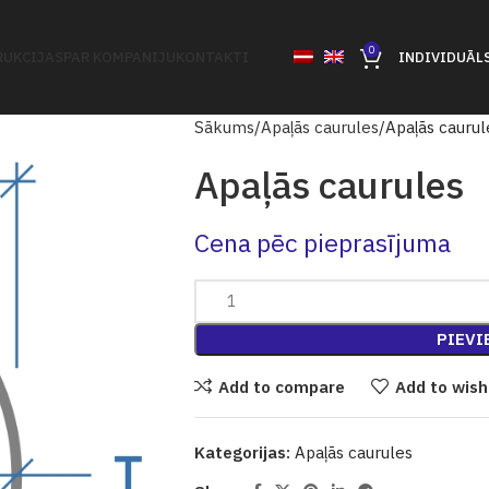
0
UKCIJAS
PAR KOMPANIJU
KONTAKTI
INDIVIDUĀL
Sākums
Apaļās caurules
Apaļās caurul
Apaļās caurules
Cena pēc pieprasījuma
PIEVI
Add to compare
Add to wish
Kategorijas:
Apaļās caurules