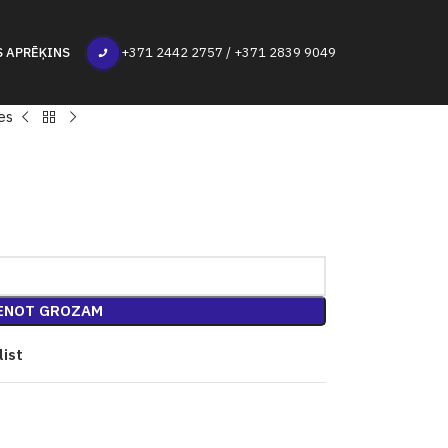
S APRĒĶINS
+371 2442 2757 / +371 2839 9049
es
ENOT GROZAM
list