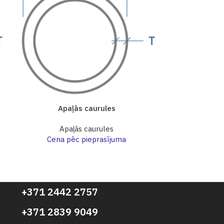
Apaļās caurules
Apa
Apaļās caurules
Apa
Cena pēc pieprasījuma
Cena p
+371 2442 2757
+371 2839 9049