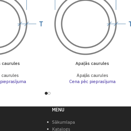
 caurules
Apaļās caurules
 caurules
Apaļās caurules
pieprasījuma
Cena pēc pieprasījuma
MENU
Sākumlapa
Katalogs