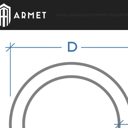
KATALOGS
PAKALPOJUMI
METĀLKONSTR